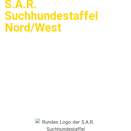
S.A.R.
Suchhundestaffel
Nord/West
Wir sind ein gemeinnütziger Verein
mit einer großen Mission:
Menschen
in Not zu helfen!
Unsere
ehrenamtlichen Hundeführer und
ihre speziell ausgebildeten
Suchhunde sind rund um die Uhr
einsatzbereit, um vermisste
Personen zu finden – in Städten, in
Wohngebieten oder an öffentlichen
Orten.